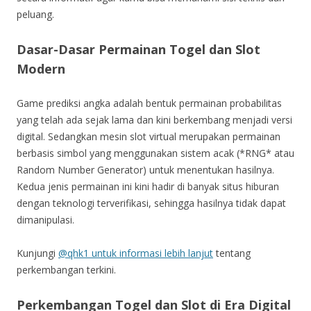
peluang.
Dasar-Dasar Permainan Togel dan Slot
Modern
Game prediksi angka adalah bentuk permainan probabilitas
yang telah ada sejak lama dan kini berkembang menjadi versi
digital. Sedangkan mesin slot virtual merupakan permainan
berbasis simbol yang menggunakan sistem acak (*RNG* atau
Random Number Generator) untuk menentukan hasilnya.
Kedua jenis permainan ini kini hadir di banyak situs hiburan
dengan teknologi terverifikasi, sehingga hasilnya tidak dapat
dimanipulasi.
Kunjungi
@qhk1 untuk informasi lebih lanjut
tentang
perkembangan terkini.
Perkembangan Togel dan Slot di Era Digital