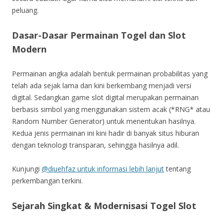
peluang.
Dasar-Dasar Permainan Togel dan Slot
Modern
Permainan angka adalah bentuk permainan probabilitas yang
telah ada sejak lama dan kini berkembang menjadi versi
digital. Sedangkan game slot digital merupakan permainan
berbasis simbol yang menggunakan sistem acak (*RNG* atau
Random Number Generator) untuk menentukan hasilnya.
Kedua jenis permainan ini kini hadir di banyak situs hiburan
dengan teknologi transparan, sehingga hasilnya adil.
Kunjungi
@diuehfaz untuk informasi lebih lanjut
tentang
perkembangan terkini.
Sejarah Singkat & Modernisasi Togel Slot