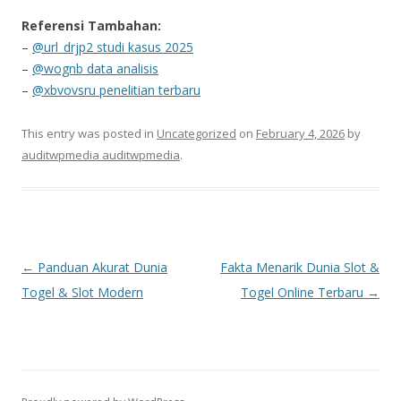
Referensi Tambahan:
–
@url_drjp2 studi kasus 2025
–
@wognb data analisis
–
@xbvovsru penelitian terbaru
This entry was posted in
Uncategorized
on
February 4, 2026
by
auditwpmedia auditwpmedia
.
Post
←
Panduan Akurat Dunia
Fakta Menarik Dunia Slot &
navigation
Togel & Slot Modern
Togel Online Terbaru
→