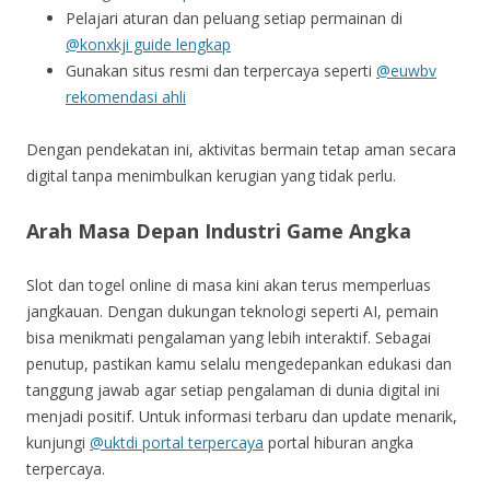
Pelajari aturan dan peluang setiap permainan di
@konxkji guide lengkap
Gunakan situs resmi dan terpercaya seperti
@euwbv
rekomendasi ahli
Dengan pendekatan ini, aktivitas bermain tetap aman secara
digital tanpa menimbulkan kerugian yang tidak perlu.
Arah Masa Depan Industri Game Angka
Slot dan togel online di masa kini akan terus memperluas
jangkauan. Dengan dukungan teknologi seperti AI, pemain
bisa menikmati pengalaman yang lebih interaktif. Sebagai
penutup, pastikan kamu selalu mengedepankan edukasi dan
tanggung jawab agar setiap pengalaman di dunia digital ini
menjadi positif. Untuk informasi terbaru dan update menarik,
kunjungi
@uktdi portal terpercaya
portal hiburan angka
terpercaya.